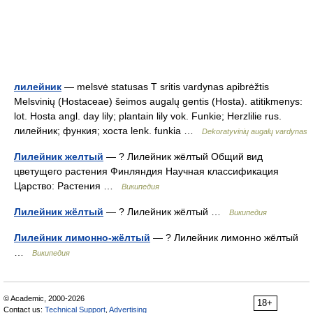
лилейник
— melsvė statusas T sritis vardynas apibrėžtis
Melsvinių (Hostaceae) šeimos augalų gentis (Hosta). atitikmenys:
lot. Hosta angl. day lily; plantain lily vok. Funkie; Herzlilie rus.
лилейник; функия; хоста lenk. funkia …
Dekoratyvinių augalų vardynas
Лилейник желтый
— ? Лилейник жёлтый Общий вид
цветущего растения Финляндия Научная классификация
Царство: Растения …
Википедия
Лилейник жёлтый
— ? Лилейник жёлтый …
Википедия
Лилейник лимонно-жёлтый
— ? Лилейник лимонно жёлтый
…
Википедия
© Academic, 2000-2026
18+
Contact us:
Technical Support
,
Advertising