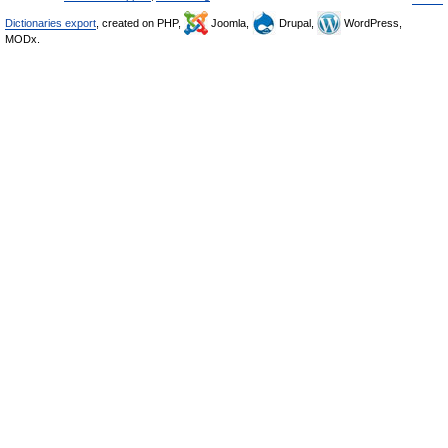
Dictionaries export
, created on PHP,
Joomla,
Drupal,
WordPress,
MODx.