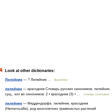
Look at other dictionaries:
Лилейник
— ? Лилейник …
Википедия
лилейник
— красоднев Словарь русских синонимов. лилейник
сущ., кол во синонимов: 2 • красоднев (3) • …
Словарь синонимов
лилейник
— Миддендорфа. лилейник, красоднев
(Hemerocallis), род многолетних травянистых растений