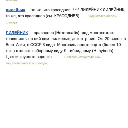
лилейник
— то же, что красоднев. * * * ЛИЛЕЙНИК ЛИЛЕЙНИК,
то же, что красоднев (см. КРАСОДНЕВ) …
Энциклопедический
словарь
ЛИЛЕЙНИК
— красоднев (Нетеrocallis), род многолетних
травянистых р ний сем. лилиевых, декор. р ние. Ок. 20 видов, в
Вост. Азии; в СССР 3 вида. Многочисленные сорта (более 10
тыс.) относят к сборному виду Л. гибридному (Н. hybrida).
Цветки крупные воронко… …
Сельско-хозяйственный
энциклопедический словарь